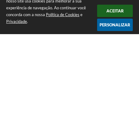
nosso site usa cookies para melhorar a sua
experiência de navegação. Ao continuar você
ACEITAR
concorda com a nossa
Política de Cookies
e
Privacidade
.
PERSONALIZAR
Telefone: (35) 3835-2202
Endereço: Pç Cel. Joaquim Luiz da Costa Maia, 01 - Centro | CEP: 37275-000
Horário de atendimento: das 8:00 às 11:00 e de 12:00 às 17:00