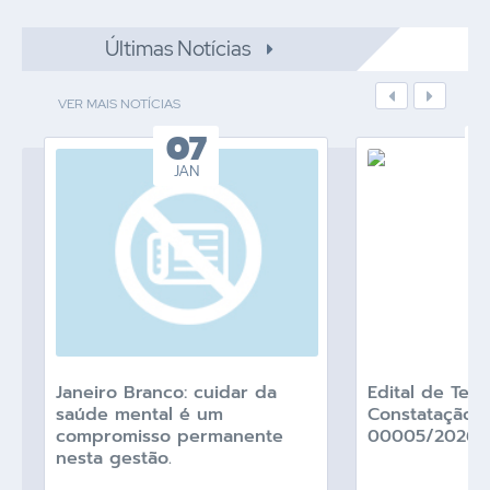
Últimas Notícias
VER MAIS NOTÍCIAS
7
03
N
AGO
 cuidar da
Edital de Termo de
é um
Constatação e Intimação nº
ermanente
00005/2026 – ITR