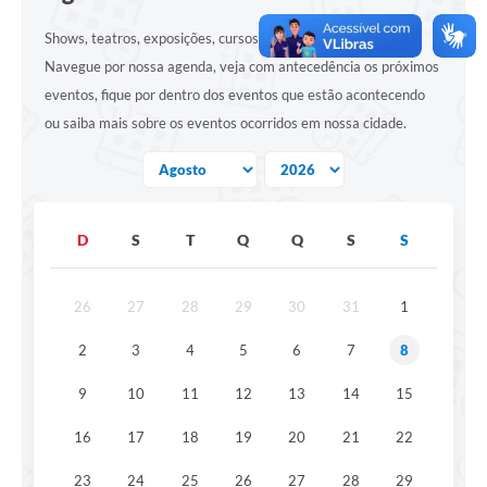
Shows, teatros, exposições, cursos, festas e muito mais!
Navegue por nossa agenda, veja com antecedência os próximos
eventos, fique por dentro dos eventos que estão acontecendo
ou saiba mais sobre os eventos ocorridos em nossa cidade.
D
S
T
Q
Q
S
S
26
27
28
29
30
31
1
2
3
4
5
6
7
8
9
10
11
12
13
14
15
16
17
18
19
20
21
22
23
24
25
26
27
28
29