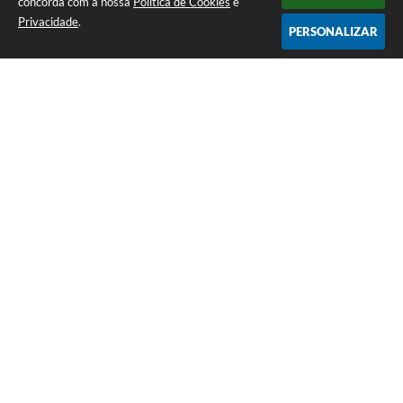
concorda com a nossa
Política de Cookies
e
Privacidade
.
PERSONALIZAR
Telefone: (35) 3835-2202
Endereço: Pç Cel. Joaquim Luiz da Costa Maia, 01 - Centro | CEP: 37275-000
Horário de atendimento: das 8:00 às 11:00 e de 12:00 às 17:00
CNPJ: 17.888.082/0001-55
Prefeitura Municipal de Cristais - MG