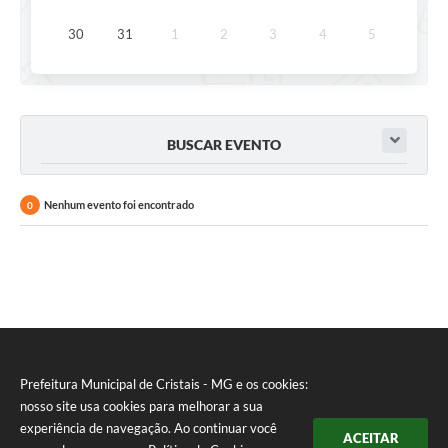
30
31
1
2
3
4
5
BUSCAR EVENTO
Nenhum evento foi encontrado
0
Prefeitura Municipal de Cristais - MG e os cookies:
nosso site usa cookies para melhorar a sua
experiência de navegação. Ao continuar você
ACEITAR