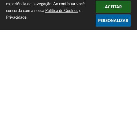
experiência de navegação. Ao continuar você
ACEITAR
concorda com a nossa
Política de Cookies
e
Privacidade
.
PERSONALIZAR
Telefone: (35) 3835-2202
Endereço: Pç Cel. Joaquim Luiz da Costa Maia, 01 - Centro | CEP: 37275-000
Horário de atendimento: das 8:00 às 11:00 e de 12:00 às 17:00
CNPJ: 17.888.082/0001-55