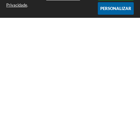
Privacidade
.
PERSONALIZAR
Telefone: (35) 3835-2202
Endereço: Pç Cel. Joaquim Luiz da Costa Maia, 01 - Centro | CEP: 37275-000
Horário de atendimento: das 8:00 às 11:00 e de 12:00 às 17:00
CNPJ: 17.888.082/0001-55
Prefeitura Municipal de Cristais - MG