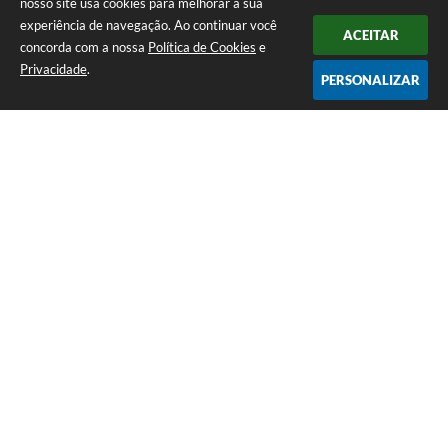
nosso site usa cookies para melhorar a sua
experiência de navegação. Ao continuar você
ACEITAR
concorda com a nossa
Política de Cookies
e
Privacidade
.
PERSONALIZAR
Telefone: (35) 3835-2202
Endereço: Pç Cel. Joaquim Luiz da Costa Maia, 01 - Centro | CEP: 37275-000
Horário de atendimento: das 8:00 às 11:00 e de 12:00 às 17:00