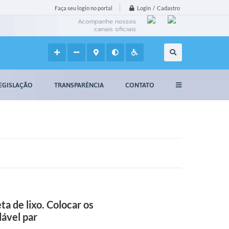
Login / Cadastro
Faça seu login no portal
Acompanhe nossos
canais oficiais
EGISLAÇÃO
TRANSPARÊNCIA
CONTATO
ta de lixo. Colocar os
dável par