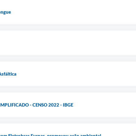
engue
sfáltica
MPLIFICADO - CENSO 2022 - IBGE
 com Eletrobras Furnas, promoveu ação ambiental