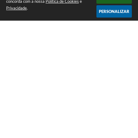
concorda com a nossa
Política de Cookies
e
Privacidade
.
PERSONALIZAR
Telefone: (35) 3835-2202
Endereço: Pç Cel. Joaquim Luiz da Costa Maia, 01 - Centro | CEP: 37275-000
Horário de atendimento: das 8:00 às 11:00 e de 12:00 às 17:00
CNPJ: 17.888.082/0001-55
Prefeitura Municipal de Cristais - MG