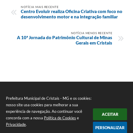
NOTÍCIA MAIS RECENTE
Centro Evoluir realiza Oficina Criativa com foco no
desenvolvimento motor e na integração familiar
NOTÍCIA MENOS RECENTE
A 10ª Jornada do Patrimônio Cultural de Minas
Gerais em Cristais
Prefeitura Municipal de Cristais - MG e os cookies:
nosso site usa cookies para melhorar a sua
experiência de navegação. Ao continuar você
ACEITAR
concorda com a nossa
Política de Cookies
e
Privacidade
.
PERSONALIZAR