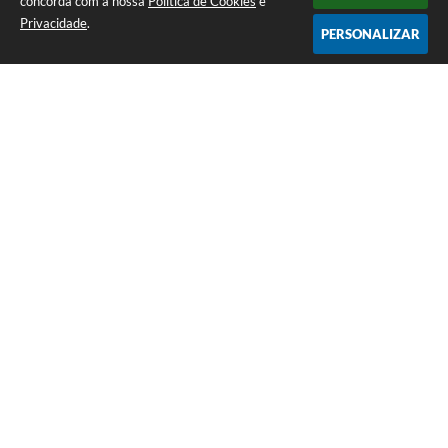
concorda com a nossa
Política de Cookies
e
Privacidade
.
PERSONALIZAR
Telefone: (35) 3835-2202
Endereço: Pç Cel. Joaquim Luiz da Costa Maia, 01 - Centro | CEP: 37275-000
Horário de atendimento: das 8:00 às 11:00 e de 12:00 às 17:00
CNPJ: 17.888.082/0001-55
Prefeitura Municipal de Cristais - MG