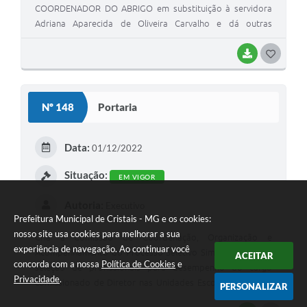
COORDENADOR DO ABRIGO em substituição à servidora
Adriana Aparecida de Oliveira Carvalho e dá outras
providências.
BAIXAR
GOSTEI
Nº 148
Portaria
Data:
01/12/2022
Situação:
EM VIGOR
Autoria:
Executivo
Prefeitura Municipal de Cristais - MG e os cookies:
nosso site usa cookies para melhorar a sua
Cria a Comissão de Coordenação, Organização e
experiência de navegação. Ao continuar você
Acompanhamento do Processo Seletivo Simplificado para
ACEITAR
concorda com a nossa
Política de Cookies
e
seleção de profissionais para desempenho do cargo
Privacidade
.
comissionado de Diretor nas Unidades Escolares da Rede
PERSONALIZAR
Municipal de Educação de Cristais-MG e dá outras