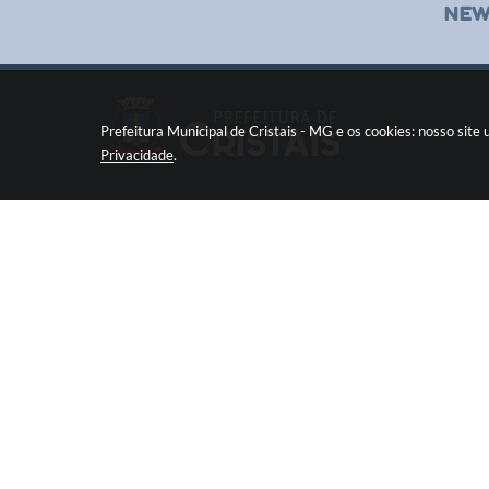
NEW
Prefeitura Municipal de Cristais - MG e os cookies: nosso sit
Privacidade
.
Pç Cel. Joaquim Luiz da Costa Maia, 01 - Centro
Cristais / MG CEP: 37275-000
Fone: (35) 3835-2202
prefeitura@cristais.mg.gov.br
Horário de atendimento: das 8:00 às 11:00 e de
12:00 às 17:00