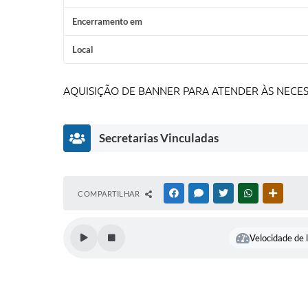
Encerramento em
Local
AQUISIÇÃO DE BANNER PARA ATENDER ÀS NECES
Secretarias Vinculadas
Secretaria
COMPARTILHAR
FACEBOOK
MESSENGER
TWITTER
WHATSAPP
OUTRAS
de
Educação
Leila
Velocidade de l
Aparecida
Pinheiro
Maia