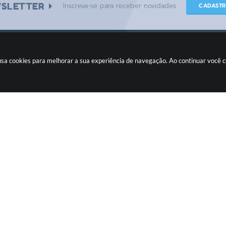
SLETTER
Inscreva-se para receber novidades
CADAST
e usa cookies para melhorar a sua experiência de navegação. Ao continuar você
CIDADÃO
Fiscalizando com o TCE
Ouvidoria
Legislação
Concursos
Transparência
Pública
Transparência Fácil
Contato