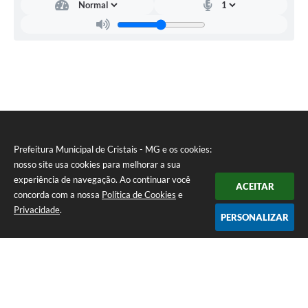
do
Meio
Ambiente
Robson
Justiniano
Rosa
Prefeitura Municipal de Cristais - MG e os cookies:
nosso site usa cookies para melhorar a sua
experiência de navegação. Ao continuar você
ACEITAR
concorda com a nossa
Política de Cookies
e
Privacidade
.
PERSONALIZAR