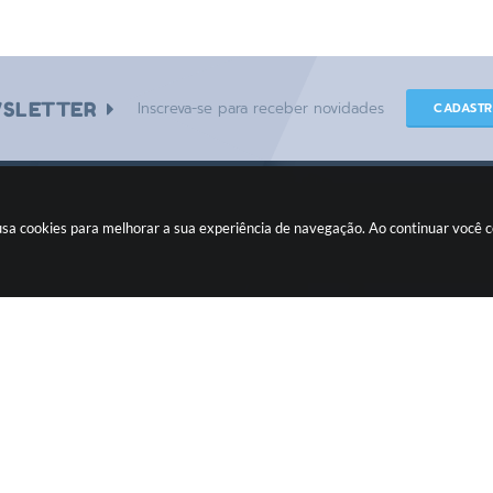
SLETTER
Inscreva-se para receber novidades
CADAST
e usa cookies para melhorar a sua experiência de navegação. Ao continuar você
CIDADÃO
Fiscalizando com o TCE
Ouvidoria
Legislação
Concursos
Transparência