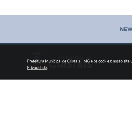
NEW
Prefeitura Municipal de Cristais - MG e os cookies: nosso sit
Privacidade
.
Pç Cel. Joaquim Luiz da Costa Maia, 01 - Centro
Cristais / MG CEP: 37275-000
Fone: (35) 3835-2202
prefeitura@cristais.mg.gov.br
Horário de atendimento: das 8:00 às 11:00 e de
12:00 às 17:00