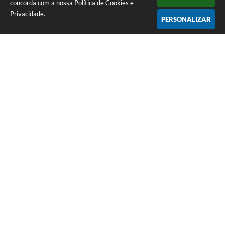
concorda com a nossa
Política de Cookies
e
Privacidade
.
PERSONALIZAR
Telefone: (35) 3835-2202
Endereço: Pç Cel. Joaquim Luiz da Costa Maia, 01 - Centro | CEP: 37275-000
Horário de atendimento: das 8:00 às 11:00 e de 12:00 às 17:00
CNPJ: 17.888.082/0001-55
Prefeitura Municipal de Cristais - MG