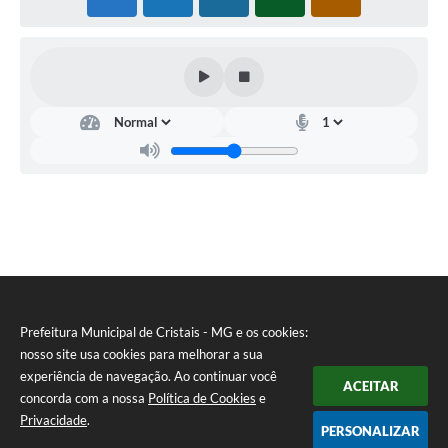
Secretaria
de
Educação
Leila
Aparecida
Pinheiro
Maia
Prefeitura Municipal de Cristais - MG e os cookies:
nosso site usa cookies para melhorar a sua
experiência de navegação. Ao continuar você
ACEITAR
concorda com a nossa
Política de Cookies
e
Privacidade
.
PERSONALIZAR