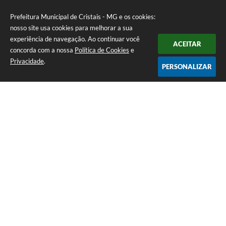
Prefeitura Municipal de Cristais - MG e os cookies:
nosso site usa cookies para melhorar a sua
experiência de navegação. Ao continuar você
ACEITAR
concorda com a nossa
Política de Cookies
e
Privacidade
.
PERSONALIZAR