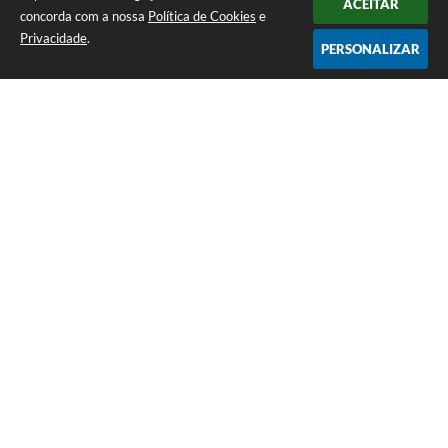
ACEITAR
concorda com a nossa
Política de Cookies
e
Privacidade
.
PERSONALIZAR
Telefone: (35) 3835-2202
Endereço: Pç Cel. Joaquim Luiz da Costa Maia, 01 - Centro | CEP: 37275-000
Horário de atendimento: das 8:00 às 11:00 e de 12:00 às 17:00
CNPJ: 17.888.082/0001-55
Prefeitura Municipal de Cristais - MG