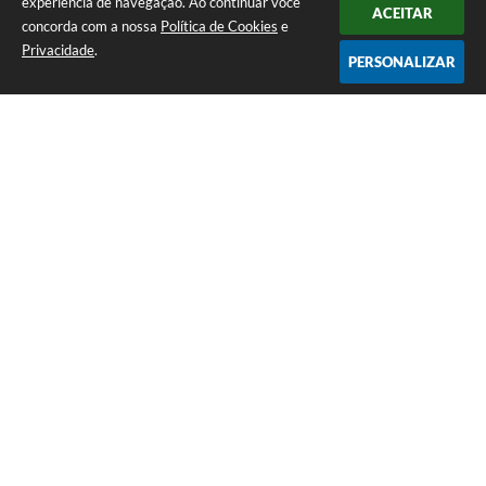
experiência de navegação. Ao continuar você
ACEITAR
concorda com a nossa
Política de Cookies
e
Privacidade
.
PERSONALIZAR
Telefone: (35) 3835-2202
Endereço: Pç Cel. Joaquim Luiz da Costa Maia, 01 - Centro | CEP: 37275-000
Horário de atendimento: das 8:00 às 11:00 e de 12:00 às 17:00
CNPJ: 17.888.082/0001-55
Prefeitura Municipal de Cristais - MG