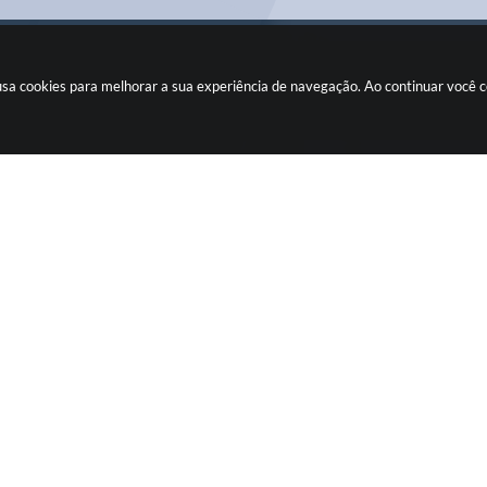
e usa cookies para melhorar a sua experiência de navegação. Ao continuar você
CIDADÃO
Fiscalizando com o TCE
Ouvidoria
Legislação
Concursos
Transparência
Pública
Transparência Fácil
Contato
Carta de Serviços
Telefones Úteis