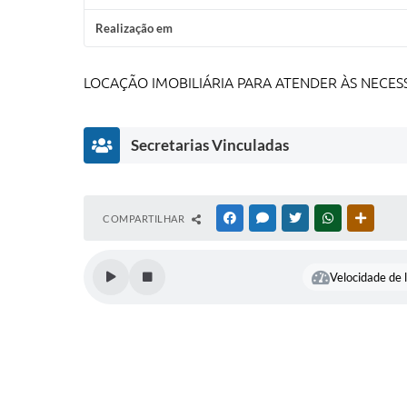
Realização em
LOCAÇÃO IMOBILIÁRIA PARA ATENDER ÀS NECES
Secretarias Vinculadas
COMPARTILHAR
FACEBOOK
MESSENGER
TWITTER
WHATSAPP
OUTRAS
Secretaria
de Saúde
Jeferson de
Almeida
Velocidade de l