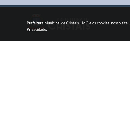
Prefeitura Municipal de Cristais - MG e os cookies: nosso sit
Privacidade
.
Pç Cel. Joaquim Luiz da Costa Maia, 01 - Centro
Cristais / MG CEP: 37275-000
Fone: (35) 3835-2202
prefeitura@cristais.mg.gov.br
Horário de atendimento: das 8:00 às 11:00 e de
12:00 às 17:00