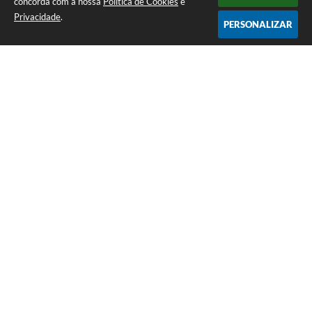
concorda com a nossa
Política de Cookies
e
Privacidade
.
PERSONALIZAR
Telefone: (35) 3835-2202
Endereço: Pç Cel. Joaquim Luiz da Costa Maia, 01 - Centro | CEP: 37275-000
Horário de atendimento: das 8:00 às 11:00 e de 12:00 às 17:00
CNPJ: 17.888.082/0001-55
Prefeitura Municipal de Cristais - MG