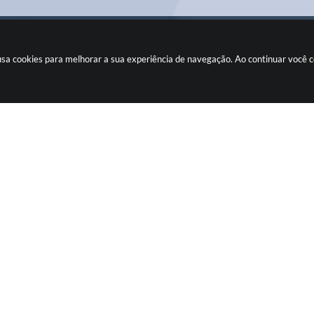
e usa cookies para melhorar a sua experiência de navegação. Ao continuar você
CIDADÃO
Fiscalizando com o TCE
Ouvidoria
Legislação
Concursos
Transparência
Pública
Transparência Fácil
Contato
Carta de Serviços