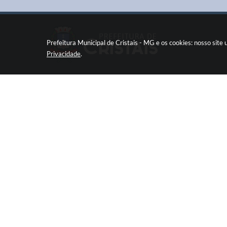
Prefeitura Municipal de Cristais - MG e os cookies: nosso sit
Privacidade
.
Pç Cel. Joaquim Luiz da Costa Maia, 01 - Centro
Cristais / MG CEP: 37275-000
Fone: (35) 3835-2202
prefeitura@cristais.mg.gov.br
Horário de atendimento: das 8:00 às 11:00 e de
12:00 às 17:00