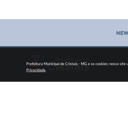
NEW
Prefeitura Municipal de Cristais - MG e os cookies: nosso sit
Privacidade
.
Pç Cel. Joaquim Luiz da Costa Maia, 01 - Centro
Cristais / MG CEP: 37275-000
Fone: (35) 3835-2202
prefeitura@cristais.mg.gov.br
Horário de atendimento: das 8:00 às 11:00 e de
12:00 às 17:00