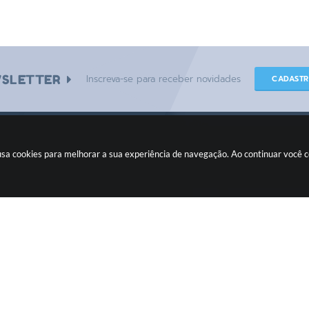
SLETTER
Inscreva-se para receber novidades
CADAST
e usa cookies para melhorar a sua experiência de navegação. Ao continuar você
CIDADÃO
Fiscalizando com o TCE
Ouvidoria
Legislação
Concursos