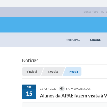
Sexta-feira , 07
PRINCIPAL
CIDADE
Notícias
Principal
Notícias
Notícia
ABR
15 ABR 2025
577 VISUALIZAÇÕES
15
Alunos da APAE fazem visita à Vi