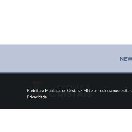
NEW
Prefeitura Municipal de Cristais - MG e os cookies: nosso sit
Privacidade
.
Pç Cel. Joaquim Luiz da Costa Maia, 01 - Centro
Cristais / MG CEP: 37275-000
Fone: (35) 3835-2202