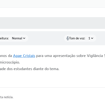
 MÍDIAS
RECEBA NOTÍCIAS
eitura:
Tom de voz:
lunos da
Apae Cristais
para uma apresentação sobre Vigilância 
microscópio.
dade dos estudantes diante do tema.
ta notícia.