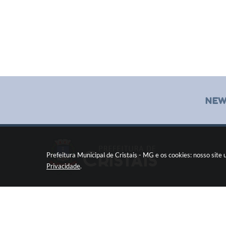
NEW
Prefeitura Municipal de Cristais - MG e os cookies: nosso sit
Privacidade
.
Pç Cel. Joaquim Luiz da Costa Maia, 01 - Centro
Cristais / MG CEP: 37275-000
Fone: (35) 3835-2202