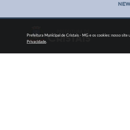
NEW
Prefeitura Municipal de Cristais - MG e os cookies: nosso sit
Privacidade
.
Pç Cel. Joaquim Luiz da Costa Maia, 01 - Centro
Cristais / MG CEP: 37275-000
Fone: (35) 3835-2202
prefeitura@cristais.mg.gov.br
Horário de atendimento: das 8:00 às 11:00 e de
12:00 às 17:00