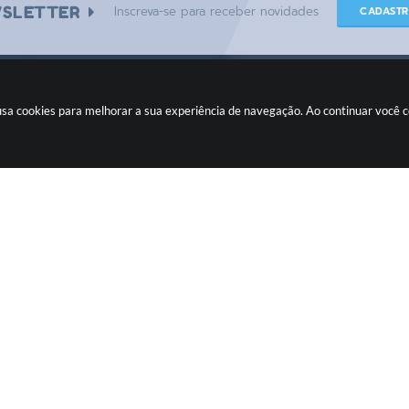
SLETTER
Inscreva-se para receber novidades
CADAST
e usa cookies para melhorar a sua experiência de navegação. Ao continuar você
CIDADÃO
Fiscalizando com o TCE
Ouvidoria
Legislação
Concursos
Transparência
Pública
Transparência Fácil
Contato